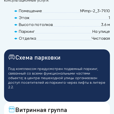
консультационные услуги.
Помещение
№imp-2_3-79.10
Этаж
1
Высота потолков
3.6 м
Паркинг
На улице
Отделка
Чистовая
Схема парковки
Под комплексом предусмотрен подземный паркинг,
связанный со всеми функциональными частями
объекта; в центре пешеходной улицы организован
доступ посетителей из паркинга через лифты в литере
2.2.
Витринная группа