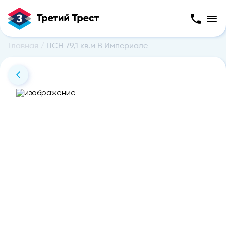
Главная
/
ПСН 79,1 кв.м В Империале