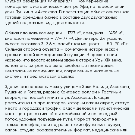
Клубная резиденция «Империал» — коммерческие
помещения в историческом центре Уфы, на пересечении
улиц Пушкина и Аксакова. В презентации объект описан как
готовый арендный бизнес в составе двух двухэтажных
зданий под разные виды деятельности.
Общая площадь коммерции — 1727 м², арендная — 1456 м²,
диапазон помещений — 77–177 м². Для литера 2.4 указана
высота потолков 3–3,6 м, расчётная мощность — 50–90 кВт.
Сильная сторона объекта — сочетание исторической
среды и новой коммерческой функции. В презентации
указано, что восстановлены здания старой Уфы XIX века,
выполнены витражные окна, свободные планировки,
центральные коммуникации, современные инженерные
системы и предчистовая отделка.
Здания расположены между улицами Заки Валиди, Аксакова,
Пушкина и Гоголя, рядом с Конгресс-холлом и Гостиным
двором, на первой линии по ул. Аксакова. Локация
рассчитана на арендаторов, которым важны адрес, статус
места и городской трафик: рядом деловая и туристическая
часть центра, активный автомобильный и пешеходный
поток, удобные подъездные пути. Формат подходит не
только под офис, но и под клиентские функции: шоурум,
салон, студию, образовательный формат, медицинские или