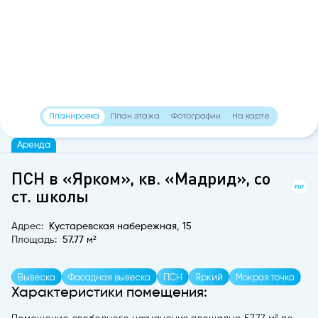
Планировка
План этажа
Фотографии
На карте
Аренда
ПСН в «Ярком», кв. «Мадрид», со
ст. школы
Адрес:
Кустаревская набережная, 15
Площадь:
57.77 м²
Вывеска
Фасадная вывеска
ПСН
Яркий
Мокрая точка
Характеристики помещения: