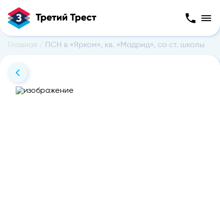
Главная
/
ПСН в «Ярком», кв. «Мадрид», со ст. школы